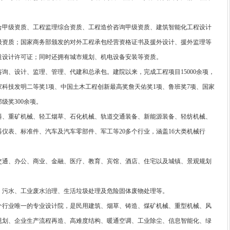
甲级资质、工程监理综合资质、工程造价咨询甲级资质、建筑智能化工程设计
级资质；国家商务部颁发的对外工程承包经营资格证书及援外设计、援外监理等
道设计许可证；同时还拥有城市规划、机电设备安装等资质。
、设计、监理、管理、代建和总承包。建院以来，完成工程项目15000余项，
家科技发明二等奖1项、中国土木工程创新最高奖詹天佑奖1项、鲁班奖7项、国家
级奖300余项。
、重矿机械、轻工烟草、石化机械、轨道交通装备、新能源装备、轻纺机械、
仪表、标准件、汽车及汽车零部件、军工等20多个行业，涵盖16大类机械行
通、办公、商业、金融、医疗、教育、宾馆、酒店、住宅以及城镇、景观规划
污水、工业废水治理、生活垃圾处理及危险固体废物处理等。
行业唯一的专业设计院，是民用建筑、烟草、铸造、煤矿机械、重型机械、风
规划、企业生产流程再造、高难度结构、暖通空调、工业除尘、信息智能化、绿