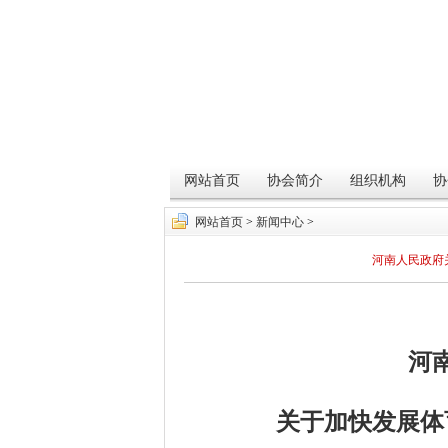
网站首页
协会简介
组织机构
协
网站首页
>
新闻中心
>
河南人民政府
河南省人
关于加快发展体