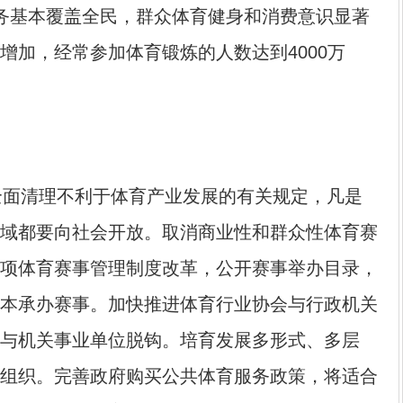
务基本覆盖全民，群众体育健身和消费意识显著
增加，经常参加体育锻炼的人数达到4000万
。全面清理不利于体育产业发展的有关规定，凡是
域都要向社会开放。取消商业性和群众性体育赛
项体育赛事管理制度改革，公开赛事举办目录，
本承办赛事。加快推进体育行业协会与行政机关
与机关事业单位脱钩。培育发展多形式、多层
组织。完善政府购买公共体育服务政策，将适合