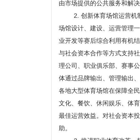
由市场提供的公共服务和解决
2. 创新体育场馆运营机
场馆设计、建设、运营管理一
业开发等赛后综合利用有机结
与社会资本合作等方式支持社
理公司、职业俱乐部、赛事公
体通过品牌输出、管理输出、
各地大型体育场馆在保障全民
文化、餐饮、休闲娱乐、体育
最佳运营效益。对社会资本投
助。