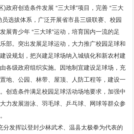
)政府创造条件发展 “三大球”项目，完善 “三大
动员选拔体系，广泛开展省市县三级联赛、校园
发展青少年 “三大球”运动，培育国内一流的足
乐部。突出发展足球运动，大力推广校园足球和
建设规划，把兴建足球场纳入城镇化和新农村建
由各级政府组织实施。因地制宜建设足球场，充
置地、公园、林带、屋顶、人防工程等，建设一
。创造条件满足校园足球活动场地要求，加强中
大力发展游泳、羽毛球、乒乓球、网球等群众参
。
充分发挥以登封少林武术、温县太极拳为代表的