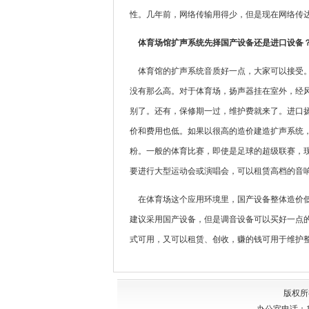
性。几年前，网络传输用得少，但是现在网络传
体育场馆扩声系统先择国产设备还是进口设备
体育馆的扩声系统音质好一点，大家可以接受
没有那么高。对于体育场，扬声器挂在室外，经
别了。还有，保修期一过，维护费就来了。进口
价和费用也低。如果以很高的造价建造扩声系统
粉。一般的体育比赛，即使是足球的超级联赛，
要进行大型运动会或演唱会，可以租赁高档的音
在体育场这个应用环境里，国产设备整体造价低
建议采用国产设备，但是调音设备可以买好一点
式可用，又可以租赁、创收，赚的钱可用于维护
版权所有