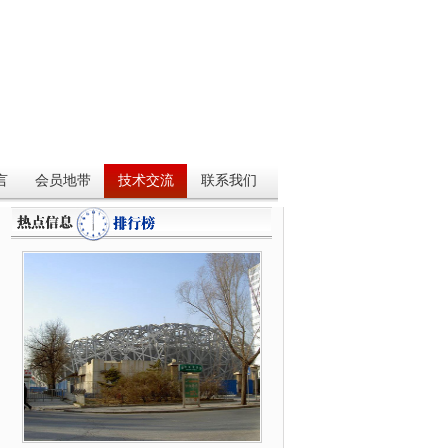
言
会员地带
技术交流
联系我们