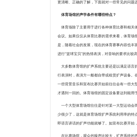
更清晰、正确的了解，下面就对一些常见的问题
体育场馆的声学条件有哪些特点？
体育场除了主要用于进行各种体育比赛和相关
会议。如果仅仅从体育比赛的需求来看，体育场
是，随着社会的发展，现在的体育赛事内容也丰
进行“篮球宝贝”的热情表演，对音响的要求比较
大多数体育馆的扩声系统主要还是以满足语言
行表演时，表演方一般都自带或租赁扩声设备。
一些背景音乐和宣布比赛开始前往往会有一些大
才遇到一回的。体育场馆的固定设备要达到能用
一个大型体育场馆往往是针对某一大型运动会
少很少了，这就是体育场馆扩声系统利用率的特
即语言讲话的扩声功能就够了。如宣布比赛开始
在比赛场馆，观众的噪声比较大，扩声系统的