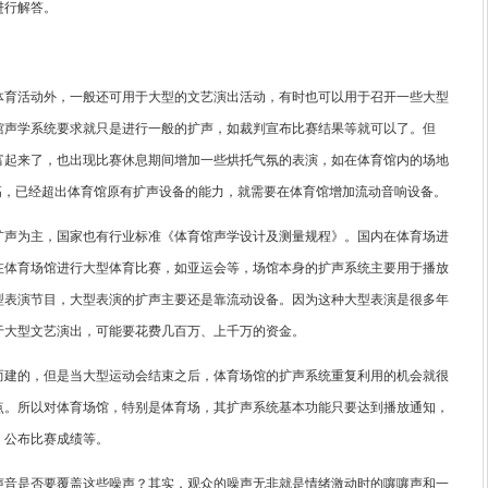
进行解答。
体育活动外，一般还可用于大型的文艺演出活动，有时也可以用于召开一些大型
馆声学系统要求就只是进行一般的扩声，如裁判宣布比赛结果等就可以了。但
富起来了，也出现比赛休息期间增加一些烘托气氛的表演，如在体育馆内的场地
高，已经超出体育馆原有扩声设备的能力，就需要在体育馆增加流动音响设备。
扩声为主，国家也有行业标准《体育馆声学设计及测量规程》。国内在体育场进
在体育场馆进行大型体育比赛，如亚运会等，场馆本身的扩声系统主要用于播放
型表演节目，大型表演的扩声主要还是靠流动设备。因为这种大型表演是很多年
于大型文艺演出，可能要花费几百万、上千万的资金。
而建的，但是当大型运动会结束之后，体育场馆的扩声系统重复利用的机会就很
点。所以对体育场馆，特别是体育场，其扩声系统基本功能只要达到播放通知，
，公布比赛成绩等。
声音是否要覆盖这些噪声？其实，观众的噪声无非就是情绪激动时的嚷嚷声和一