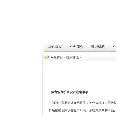
网站首页
协会简介
组织机构
协
网站首页
>
技术交流
>
体育场馆扩声设计注意事项
2008北京奥运近在咫尺了，神州大地洋溢着
育场馆视音频设备生产厂商、系统集成商和产品