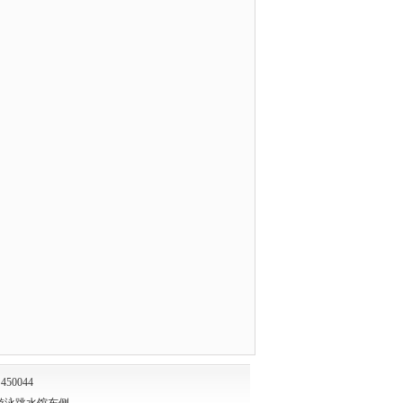
50044