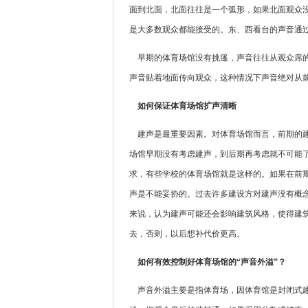
面到北面，北面往往是一个弧形，如果北面观众
是大多数观众都能接受的。东、西看台的声音通
早期的体育场馆没有挑篷，声音往往从观众席
声音贴着地面传向观众，这种情况下声音绝对从
如何保证体育场馆扩声清晰
建声是最重要因素。对体育场馆而言，前期的
场馆早期没有考虑建声，到后期再考虑就不可能
求，有些学校的体育场馆就是这样的。如果在前
声是不能妥协的。过去许多建设方对建声没有概
来说，认为建声可能还会影响建筑风格，使得建
去，否则，以后想补代价更高。
如何有效控制好体育场馆的“声音外溢”？
声音外溢主要是指体育场，因体育馆是封闭式